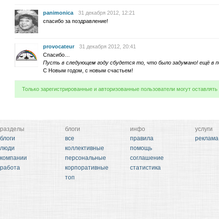
panimonica
31 декабря 2012, 12:21
спасибо за поздравление!
provocateur
31 декабря 2012, 20:41
Спасибо…
Пусть в следующем году сбудется то, что было задумано! ещё в 
С Новым годом, с новым счастьем!
Только зарегистрированные и авторизованные пользователи могут оставлять
разделы
блоги
инфо
услуги
блоги
все
правила
реклама
люди
коллективные
помощь
компании
персональные
соглашение
работа
корпоративные
статистика
топ