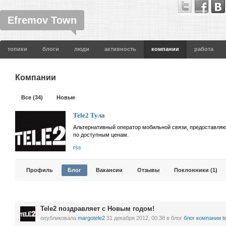
Efremov Town
топики
блоги
люди
активность
компании
работа
Компании
Все (34)
Новые
Tele2 Тула
Альтернативный оператор мобильной связи, предоставля
по доступным ценам.
rss
Профиль
Блог
Вакансии
Отзывы
Поклонники (1)
Tele2 поздравляет с Новым годом!
опубликовала
margotele2
31 декабря 2012, 00:38
в блог
блог компании te