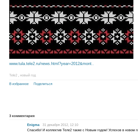
www.tula.tele2.ru/news.html?year=2012&mont..
Tele2
,
новый год
В избранное
Поделиться
3
комментария
Enigma
31 декабря 2012, 12:10
Спасибо! И коллектив Теле2 также с Новым годом! Успехов в новом г