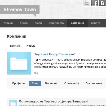
Efremov Town
топики
блоги
люди
активность
компании
работа
Компании
Все (34)
Новые
Торговый Центр "Талисман"
ТЦ «Талисман» — сеть современных торговых центров. Д
оборудованы удобные парковки и бутики с товарами шир
стремимся сделать каждый ТЦ центром притяжения в свое
rss
Профиль
Блог
Вакансии
Отзывы (1)
Поклонники
Фотоконкурс от Торгового Центра Талисман!
опубликовала
talisman
4 февраля 2013, 09:35
в блог
блог компании торг