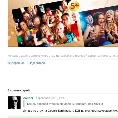
конкурс
,
акции
,
фотоконкурс
,
тц
,
тц талисман
,
торговый центр талисман
,
при
В избранное
Поделиться
1
комментарий
Zonder
4 февраля 2013, 12:41
Как Вы здорово отдохнули, должны заценить все друзья
Лучше по утру на Google Earth искать ГДЕ ты пил, чем на youtube КАК