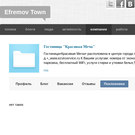
Efremov Town
топики
блоги
люди
активность
компании
работа
Гостиница "Красивая Меча"
Гостиница«Красивая Меча» расположена в центре города п
д.+,,www.ezskservice.ru К Вашим услугам: номера от экон
парковка, бесплатный WiFi, услуги стирки и утюжки белья,
rss
Профиль
Блог
Вакансии
Отзывы
Поклонники
нет таких