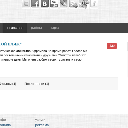
компании
работа
карта
ОТОЙ ПЛЯЖ"
-4.64
истическое агентство Ефремова.За время работы более 500
и постоянными клиентами и друзьями."Золотой пляж"-это
 и низкие цены!Мы очень любим своих туристов и свою
Отзывы (1)
Поклонники (1)
нфо
услуги
равила
реклама