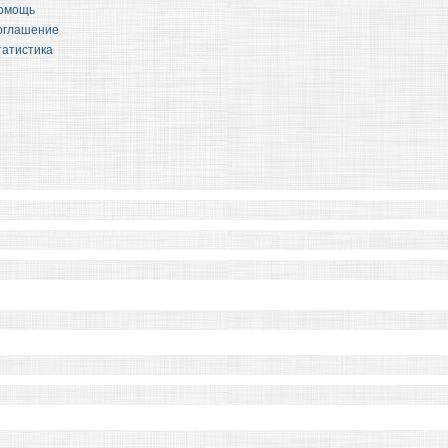
омощь
оглашение
татистика