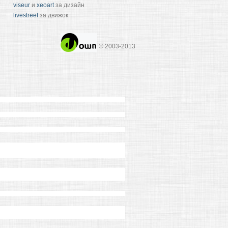
viseur
и
xeoart
за дизайн
livestreet
за движок
© 2003-2013