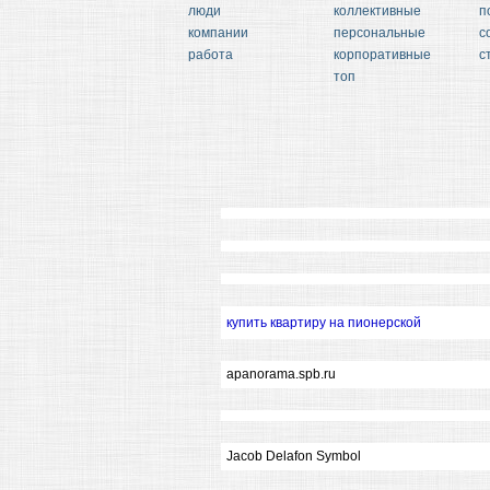
люди
коллективные
п
компании
персональные
с
работа
корпоративные
с
топ
купить квартиру на пионерской
apanorama.spb.ru
Jacob Delafon Symbol