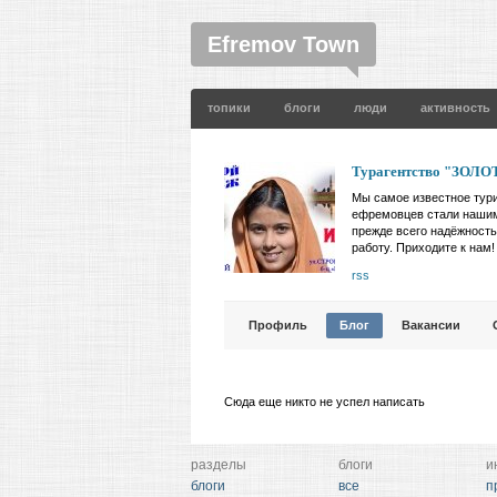
Efremov Town
топики
блоги
люди
активность
Турагентство "ЗОЛ
Мы самое известное тур
ефремовцев стали нашим
прежде всего надёжность
работу. Приходите к нам!
rss
Профиль
Блог
Вакансии
Сюда еще никто не успел написать
разделы
блоги
и
блоги
все
п