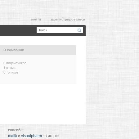
войти
зарегистрироваться
О компании
0 подписчиков
1 отзыв
0 топиков
спасибо:
maiik
и
visualpharm
за иконки