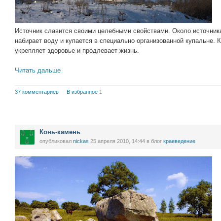
Источник славится своими целебными свойствами. Около источника
набирает воду и купается в специально организованной купальне. К
укрепляет здоровье и продлевает жизнь.
Читать дальше
37 комментариев
В избранное
1
Конь-камень
опубликовал
nickas
25 апреля 2010, 14:44
в блог
краеведение