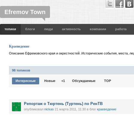
Efremov Town
топики
блоги
люди
активность
компании
работа
Краеведение
Описание Ефремовского края и окрестностей. Исторические события, места, люд
98 топиков
Интересные
Новые
+1
Обсуждаемые
TOP
Репортаж о Тюртень (Туртень) по РенТВ
опубликовал
nickas
21 марта 2011, 11:30
в блог
краеведение