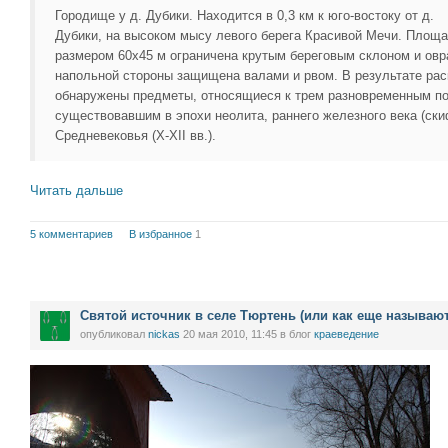
Городище у д. Дубики. Находится в 0,3 км к юго-востоку от д.
Дубики, на высоком мысу левого берега Красивой Мечи. Площ
размером 60x45 м ограничена крутым береговым склоном и овр
напольной стороны защищена валами и рвом. В результате рас
обнаружены предметы, относящиеся к трем разновременным п
существовавшим в эпохи неолита, раннего железного века (ски
Средневековья (Х-ХII вв.).
Читать дальше
5 комментариев
В избранное
1
Святой источник в селе Тюртень (или как еще называют
опубликовал
nickas
20 мая 2010, 11:45
в блог
краеведение