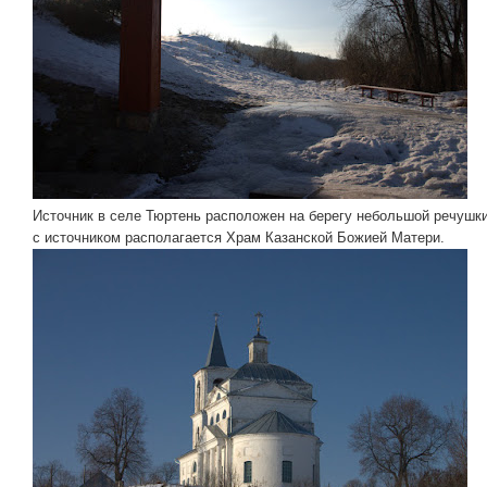
Источник в селе Тюртень расположен на берегу небольшой речушк
с источником располагается Храм Казанской Божией Матери.