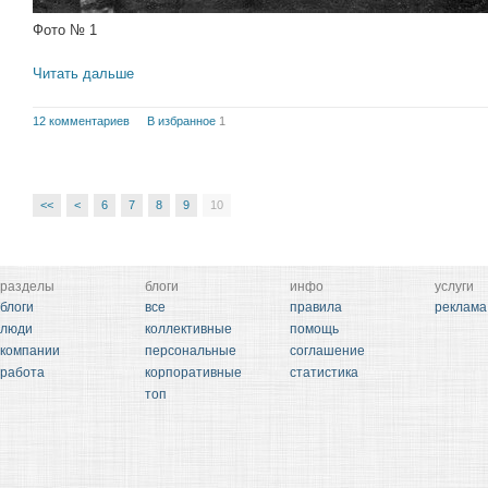
Фото № 1
Читать дальше
12 комментариев
В избранное
1
<<
<
6
7
8
9
10
разделы
блоги
инфо
услуги
блоги
все
правила
реклама
люди
коллективные
помощь
компании
персональные
соглашение
работа
корпоративные
статистика
топ