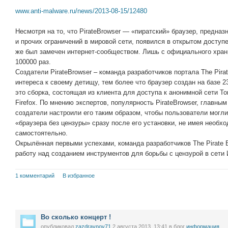
www.anti-malware.ru/news/2013-08-15/12480
Несмотря на то, что PirateBrowser — «пиратский» браузер, предна
и прочих ограничений в мировой сети, появился в открытом доступе
же был замечен интернет-сообществом. Лишь с официального хран
100000 раз.
Создатели PirateBrowser – команда разработчиков портала The Pirat
интереса к своему детищу, тем более что браузер создан на базе 23
это сборка, состоящая из клиента для доступа к анонимной сети To
Firefox. По мнению экспертов, популярность PirateBrowser, главным
создатели настроили его таким образом, чтобы пользователи могл
«браузера без цензуры» сразу после его установки, не имея необх
самостоятельно.
Окрылённая первыми успехами, команда разработчиков The Pirate 
работу над созданием инструментов для борьбы с цензурой в сети 
1 комментарий
В избранное
Во сколько концерт !
опубликовал
zazdravnov71
2 августа 2013, 13:41
в блог
информация