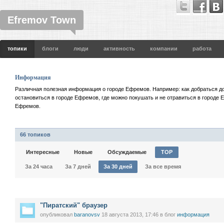
Efremov Town
топики
блоги
люди
активность
компании
работа
Информация
Различная полезная информация о городе Ефремов. Например: как добраться до
остановиться в городе Ефремов, где можно покушать и не отравиться в городе 
Ефремов.
66 топиков
Интересные
Новые
Обсуждаемые
TOP
За 24 часа
За 7 дней
За 30 дней
За все время
"Пиратский" браузер
опубликовал
baranovsv
18 августа 2013, 17:46
в блог
информация