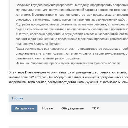
Владимир Груздев поручил разработать методику, сформировать вопросник
муниципалитетов, для получения объективной картины состояния того или 
жителями. В соответствии с полученными ответами предполагается вносит
очередность многоквартирных домов и в перечень запланированных работ.
Ход работ по созданию новой системы капитального ремонта, а также реа
будет ежемесячно заслушиваться на оперативном совещании в правительс
«От того, насколько эффективно осуществим комплекс мероприятий, связа
зависит и дальнейшее наше продвижение в решении проблемы капитальног
подчеркнул Владимир Груздев.
Глава региона еще раз напомнил о том, что правительство рекомендует с
специальные счета, что позволит жителям управлять своим имуществом, 
связанные с капитальным ремонтом домов.
Источник: Управление пресс-службы правительства Тульской области
В твиттере Глава ежедневно отчитывается о проведенных встречах с жителями. 
мнению пришли? Хотелось бы обсудить все плюсы и минусы предложенных спо
капремонта. Тема важная, заслуживает детального изучения. У кого какое мнен
1 топик
Интересные
Новые
Обсуждаемые
TOP