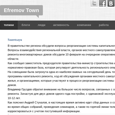
Efremov Town
топики
блоги
люди
активность
компании
работа
Sozertcayu
В правительстве региона обсудили вопросы реорганизации системы капитально
Вопросы взаимодействия региональной власти, органов местного самоуправлени
ремонта многоквартирных домов обсудили 10 февраля на очередном оперативно
области.
Как сообщил заместитель председателя правительства-министр строительства 
нормативно-правовая база, которая регулирует деятельность регионального оп
На совещании была затронута одна из наиболее важных на сегодняшний день 
программы капитального ремонта, ход её обсуждения органами местного самоу
жилья, и организациями, которые участвуют в процессе реорганизации системы
домов.
Владимир Груздев обратил внимание на большое число вопросов, связанных с 
ремонта. Зачастую для двух домов одного года постройки, с одинаковой эксплу
10-12 лет.
Как пояснил Андрей Стукалов, в настоящее время активно идет сбор данных о с
во время общих собраний, проведения семинаров, а также по горячей линии те
корректироваться с учетом поступившей информации.