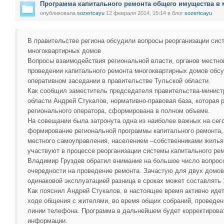
Программа капитального ремонта общего имущества в
опубликовала
sozertcayu
12 февраля 2014, 15:14
в блог
sozertcayu
В правительстве региона обсудили вопросы реорганизации сис
многоквартирных домов
Вопросы взаимодействия региональной власти, органов местно
проведении капитального ремонта многоквартирных домов обс
оперативном заседании в правительстве Тульской области.
Как сообщил заместитель председателя правительства-минист
области Андрей Стукалов, нормативно-правовая база, которая 
регионального оператора, сформирована в полном объеме.
На совещании была затронута одна из наиболее важных на се
формирование региональной программы капитального ремонта,
местного самоуправления, населением –собственниками жилья,
участвуют в процессе реорганизации системы капитального ре
Владимир Груздев обратил внимание на большое число вопрос
очередности на проведение ремонта. Зачастую для двух домов 
одинаковой эксплуатацией разница в сроках может составлять 1
Как пояснил Андрей Стукалов, в настоящее время активно идет
ходе общения с жителями, во время общих собраний, проведени
линии телефона. Программа в дальнейшем будет корректирова
информации.