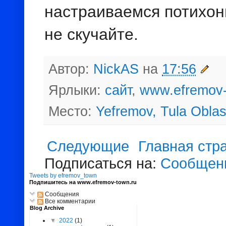
настраиваемся потихонь
не скучайте.
Автор:
NickAS
на
17:56
Ярлыки:
сайт
,
www.efremov-
Место:
Yefremov, Tula Oblas
Следующие
Главная стр
Подписаться на:
Сообщени
Tweets by efremov_town
Подпишитесь на www.efremov-town.ru
Сообщения
Все комментарии
Blog Archive
▼
2022
(1)