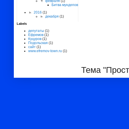
▼
февраля
(1)
Битва мундепов
►
2016
(1)
►
декабря
(1)
Labels
депутаты
(1)
Ефремов
(1)
Куцуров
(1)
Подольская
(1)
сайт
(1)
www.efremov-town.ru
(1)
Тема "Прост