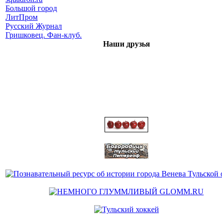
Большой город
ЛитПром
Русский Журнал
Гришковец. Фан-клуб.
Наши друзья