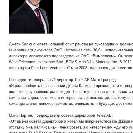
Джери Калмис имеет большой опыт работы на руководящих должнос
генерального директора ОАО «Аптечная сеть 36,6», исполнительно
директора московского подразделения ОАО «Вымпелком». Он также
Wind Telecommunicazione SpA, ECMS MobiNil и Motorola Inc. В 20
директором Fast Lane Ventures. С мая 2008 года он входит в состав
Президент и генеральный директор Tele2 AB Матс Гранрид:
«Я рад сообщить о назначении Джери Калмиса президентом и генер
является крупнейшим рынком для Tele2, и успешная деятельность 
компании. Здесь есть много интересных возможностей, поэтому опы
команды станет неисчерпаемым источником для будущих достижени
Майк Партон, председатель совета директоров Tele2 AB:
«От имени совета директоров я хотел бы поприветствовать Джери 
отставку г-на Калмиса как члена совета и с нетерпением жду его у