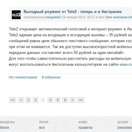
Выгодный роуминг от Tele2 - теперь и в Австралии
опубликовала
margotele2
16 января 2013, 15:17
в блог
блог компании te
Tele2 открывает автоматический голосовой и интернет-роуминг в Авс
Tele2 единая цена на входящие и исходящие вызовы – 35 рублей з
сообщений равна цене обычного текстового сообщения, которая сос
при этом не взимается. Так же доступен высокоскоростной мобильн
передачи данных составляет всего 50 рублей за один мегабайт.
Для того чтобы самостоятельно рассчитать расходы на мобильную 
могут воспользоваться бесплатным калькулятором на сайте
www.ro
Нет комментариев
В избранное
<<
<
1
2
3
4
5
6
>
>>
разделы
блоги
инфо
услуги
блоги
все
правила
реклама