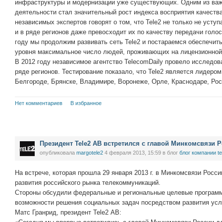
инфраструктуры и модернизации уже существующих. Одним из важ
деятельности стал значительный рост индекса восприятия качеств
независимых экспертов говорят о том, что Tele2 не только не усту
и в ряде регионов даже превосходит их по качеству передачи голо
году мы продолжим развивать сеть Tele2 и постараемся обеспечит
уровня максимальное число людей, проживающих на лицензионной 
В 2012 году независимое агентство TelecomDaily провело исследов
ряде регионов. Тестирование показало, что Tele2 является лидером
Белгороде, Брянске, Владимире, Воронеже, Орле, Краснодаре, Рост
Нет комментариев
В избранное
Президент Tele2 AB встретился с главой Минкомсвязи 
опубликовала
margotele2
4 февраля 2013, 15:59
в блог
блог компании te
На встрече, которая прошла 29 января 2013 г. в Минкомсвязи Росс
развития российского рынка телекоммуникаций.
Стороны обсудили федеральные и региональные целевые программ
возможности решения социальных задач посредством развития усл
Матс Гранрид, президент Tele2 АВ: