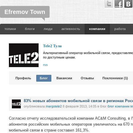
Efremov Town
топики
блоги
люди
активность
компании
работа
Tele2 Тула
Альтернативный оператор мобильной связи, предоставля
по доступным ценам.
rss
Профиль
Блог
Вакансии
Отзывы
Поклонники (1)
83% новых абонентов мобильной связи в регионах Росс
опубликовала
margotele2
8 февраля 2013, 14:05
в блог
блог компании te
Согласно отчету исследовательской компании AC&M Consulting, в I
абонентов российских мобильных операторов увеличилось на 670 т
мобильной связи в стране составил 161,3%.