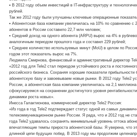
• В 2012 году объем инвестиций в IT-инфраструктуру и технологиче
рублей.
Так же 2012 году были улучшены ключевые операционные показате
• Абонентская база компании увеличилась на 10% по сравнению с 2
абонентов в России составило 22,7 млн человек;
• Средний доход на одного абонента (ARPU) вырос на 4% в рублев
аналогичным периодом прошлого года и составил 229 рублей;
• Среднее количество используемых минут (MoU) в целом по России
годом этот показатель вырос на 7%.
Людмила Смирнова, финансовый и административный директор Tel
«2012 год для Tele2 стал периодом устойчивого роста и постоянн
российского бизнеса. Сохраняя хорошие показатели прибыльности
абонентскую базу и завоевываем новые рынки. В 2012 году Tele2 у
России, а абонентская база компании увеличилась на 2,1 миллиона
сфокусируемся на сохранении достигнутого уровня рентабельности
динамики роста новых».
Инесса Галактионова, коммерческий директор Tele2 Россия:
«Из года в год Tele2 подтверждает статус одной из самых динами
телекоммуникационном рынке России. Я рада, что и 2012 год не ст
года Tele2 удавалось сохранять минимальный уровень оттока абон
впечатляющие темпы прироста абонентской базы. Я уверена, что э
длинной цепи будущих побед. В 2013 году мы продолжим целенапр