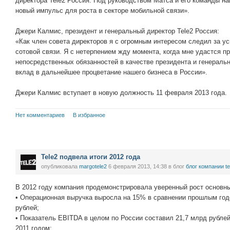
директора Tele2 Россия. Под руководством Матса и его команды н
новый импульс для роста в секторе мобильной связи».
Джери Калмис, президент и генеральный директор Tele2 Россия:
«Как член совета директоров я с огромным интересом следил за у
сотовой связи. Я с нетерпением жду момента, когда мне удастся п
непосредственных обязанностей в качестве президента и генеральн
вклад в дальнейшее процветание нашего бизнеса в России».
Джери Калмис вступает в новую должность 11 февраля 2013 года.
Нет комментариев
В избранное
Tele2 подвела итоги 2012 года
опубликовала
margotele2
6 февраля 2013, 14:38
в блог
блог компании te
В 2012 году компания продемонстрировала уверенный рост основн
• Операционная выручка выросла на 15% в сравнении прошлым год
рублей;
• Показатель EBITDA в целом по России составил 21,7 млрд рубле
2011 годом;