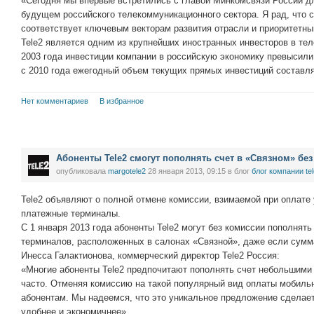
«Сегодня мы впервые встретились с главой Минкомсвязи России дл
будущем российского телекоммуникационного сектора. Я рад, что с
соответствует ключевым векторам развития отрасли и приоритетн
Tele2 является одним из крупнейших иностранных инвесторов в те
2003 года инвестиции компании в российскую экономику превысил
с 2010 года ежегодный объем текущих прямых инвестиций составл
Нет комментариев
В избранное
Абоненты Tele2 смогут пополнять счет в «Связном» бе
опубликовала
margotele2
28 января 2013, 09:15
в блог
блог компании te
Tele2 объявляют о полной отмене комиссии, взимаемой при оплате 
платежные терминалы.
С 1 января 2013 года абоненты Tele2 могут без комиссии пополнят
терминалов, расположенных в салонах «Связной», даже если сумм
Инесса Галактионова, коммерческий директор Tele2 Россия:
«Многие абоненты Tele2 предпочитают пополнять счет небольшими
часто. Отменяя комиссию на такой популярный вид оплаты мобильно
абонентам. Мы надеемся, что это уникальное предложение сделает
удобнее и экономичнее».