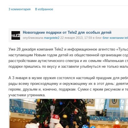
3 комментария
В избранное
Новогодние подарки от Tele2 для особых детей
опубликовала
margotele2
22 января 2013, 17:59
в блог
блог компании te
Уже 28 декабря компания Tele2 и информационное агентство «Туль
наступающим Новым годом детей из общественной организации сод
расстройствами аутистического спектра и их семьям «Маленькая с
подарки пришлись по вкусу и заставили улыбнуться не только мал
А 3 января в музее оружия состоялся настоящий праздник для реб
рады всему происходящему и окружающему их в этот день: девяти
героям, друзьям и, конечно, подаркам. Сумки с ярким рисунком и 
участники утренника.