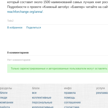
который составит около 1500 наименований самых лучших книг рос
Подробности о проекте «Книжный автобус «Бампер» читайте на са
reachforchange.org/anna/.
Tele2
В избранное
Поделиться
0
комментариев
Нет комментариев
Только зарегистрированные и авторизованные пользователи могут оставлять
разделы
блоги
инфо
услуги
блоги
все
правила
реклама
люди
коллективные
помощь
компании
персональные
соглашение
работа
корпоративные
статистика