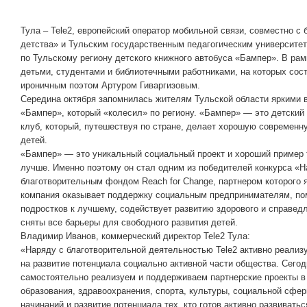
Тула – Tele2, европейский оператор мобильной связи, совместно 
детства» и Тульским государственным педагогическим университето
по Тульскому региону детского книжного автобуса «Бампер». В рам
детьми, студентами и библиотечными работниками, на которых сос
ироничным поэтом Артуром Гиваргизовым.
Середина октября запомнилась жителям Тульской области яркими 
«Бампер», который «колесил» по региону. «Бампер» — это детский
клуб, который, путешествуя по стране, делает хорошую современн
детей.
«Бампер» — это уникальный социальный проект и хороший пример т
лучше. Именно поэтому он стал одним из победителей конкурса «Н
благотворительным фондом Reach for Change, партнером которого я
компания оказывает поддержку социальным предпринимателям, по
подростков к лучшему, содействует развитию здорового и справедл
сняты все барьеры для свободного развития детей.
Владимир Иванов, коммерческий директор Tele2 Тула:
«Наряду с благотворительной деятельностью Tele2 активно реализ
на развитие потенциала социально активной части общества. Сего
самостоятельно реализуем и поддерживаем партнерские проекты в 
образования, здравоохранения, спорта, культуры, социальной сфе
начинаний и развитие потенциала тех, кто готов активно развивать