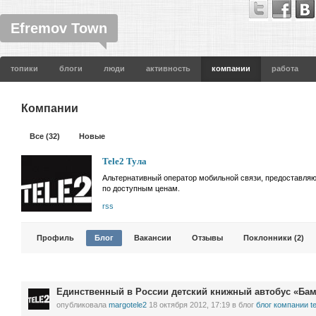
Efremov Town
топики
блоги
люди
активность
компании
работа
Компании
Все (32)
Новые
Tele2 Тула
Альтернативный оператор мобильной связи, предоставля
по доступным ценам.
rss
Профиль
Блог
Вакансии
Отзывы
Поклонники (2)
Единственный в России детский книжный автобус «Бам
опубликовала
margotele2
18 октября 2012, 17:19
в блог
блог компании te