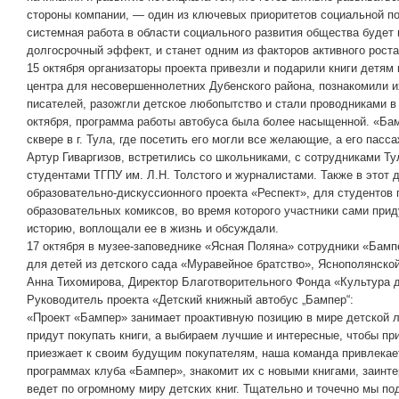
стороны компании, — один из ключевых приоритетов социальной по
системная работа в области социального развития общества будет
долгосрочный эффект, и станет одним из факторов активного рост
15 октября организаторы проекта привезли и подарили книги детям
центра для несовершеннолетних Дубенского района, познакомили и
писателей, разожгли детское любопытство и стали проводниками в
октября, программа работы автобуса была более насыщенной. «Ба
сквере в г. Тула, где посетить его могли все желающие, а его пасс
Артур Гиваргизов, встретились со школьниками, с сотрудниками Т
студентами ТГПУ им. Л.Н. Толстого и журналистами. Также в этот 
образовательно-дискуссионного проекта «Респект», для студентов
образовательных комиксов, во время которого участники сами при
историю, воплощали ее в жизнь и обсуждали.
17 октября в музее-заповеднике «Ясная Поляна» сотрудники «Бамп
для детей из детского сада «Муравейное братство», Яснополянской
Анна Тихомирова, Директор Благотворительного Фонда «Культура 
Руководитель проекта «Детский книжный автобус „Бампер“:
«Проект «Бампер» занимает проактивную позицию в мире детской 
придут покупать книги, а выбираем лучшие и интересные, чтобы пр
приезжает к своим будущим покупателям, наша команда привлекает
программах клуба «Бампер», знакомит их с новыми книгами, заинте
ведет по огромному миру детских книг. Тщательно и точечно мы п