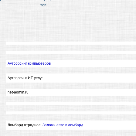
топ
Аутсорсинг компьютеров
Аутсорсинг ИТ-услуг
net-admin.ru
Ломбард отрадное.
Заложи авто в ломбард
.