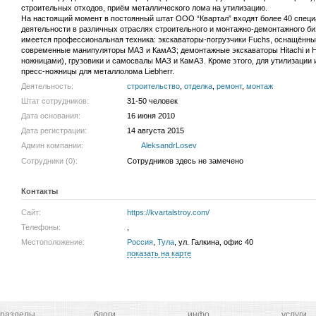
строительных отходов, приём металлического лома на утилизацию.
На настоящий момент в постоянный штат ООО “Квартал” входят более 40 спец
деятельности в различных отраслях строительного и монтажно-демонтажного би
имеется профессиональная техника: экскаваторы-погрузчики Fuchs, оснащённ
современные манипуляторы МАЗ и КамАЗ; демонтажные экскаваторы Hitachi и H
ножницами), грузовики и самосвалы МАЗ и КамАЗ. Кроме этого, для утилизации 
пресс-ножницы для металлолома Liebherr.
Деятельность:
строительство
,
отделка
,
ремонт
,
монтаж
Штат сотрудников:
31-50 человек
Дата основания:
16 июня 2010
Дата регистрации:
14 августа 2015
Админ компании:
AleksandrLosev
Сотрудники (0):
Сотрудников здесь не замечено
Контакты
Сайт:
https://kvartalstroy.com/
Телефоны:
,
Местоположение:
Россия
,
Тула
, ул. Галкина, офис 40
показать на карте
разделы
блоги
инфо
услуги