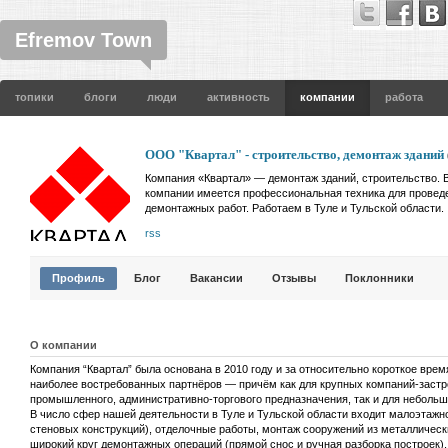
Efremov Town
топики
блоги
люди
активность
компании
работа
ООО "Квартал" - строительство, демонтаж зданий
Компания «Квартал» — демонтаж зданий, строительство. 
компании имеется профессиональная техника для провед
демонтажных работ. Работаем в Туле и Тульской области.
rss
Профиль
Блог
Вакансии
Отзывы
Поклонники
О компании
Компания “Квартал” была основана в 2010 году и за относительно короткое врем
наиболее востребованных партнёров — причём как для крупных компаний-застр
промышленного, административно-торгового предназначения, так и для небольш
В число сфер нашей деятельности в Туле и Тульской области входит малоэтажн
стеновых конструкций), отделочные работы, монтаж сооружений из металлическ
широкий круг демонтажных операций (прямой снос и ручная разборка построек),