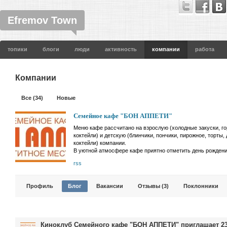
Efremov Town
топики
блоги
люди
активность
компании
работа
Компании
Все (34)
Новые
Семейное кафе "БОН АППЕТИ"
Меню кафе рассчитано на взрослую (холодные закуски, г
коктейли) и детскую (блинчики, пончики, пирожное, торты
коктейли) компании.
В уютной атмосфере кафе приятно отметить день рождения
rss
Профиль
Блог
Вакансии
Отзывы (3)
Поклонники
Киноклуб Семейного кафе "БОН АППЕТИ" приглашает 23