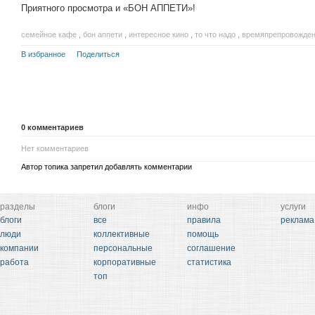
Приятного просмотра и «БОН АППЕТИ»!
семейное кафе
,
бон аппети
,
интересное кино
,
то что надо
,
времяпрепровожде
В избранное
Поделиться
0
комментариев
Нет комментариев
Автор топика запретил добавлять комментарии
разделы
блоги
инфо
услуги
блоги
все
правила
реклама
люди
коллективные
помощь
компании
персональные
соглашение
работа
корпоративные
статистика
топ