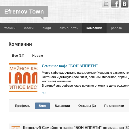
Efremov Town
топики
блоги
люди
активность
компании
работа
Компании
Все (34)
Новые
Семейное кафе "БОН АППЕТИ"
Меню кафе рассчитано на взрослую (холодные закуски, г
коктейли) и детскую (блинчики, пончики, пирожное, торты
коктейли) компании.
В уютной атмосфере кафе приятно отметить день рождения
rss
Профиль
Блог
Вакансии
Отзывы (3)
Поклонники
Киноклуб Семейного кафе "БОН АППЕТИ" приглашает 30 