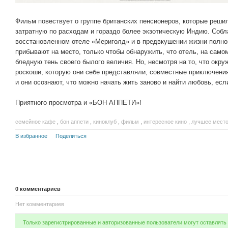
Фильм повествует о группе британских пенсионеров, которые реши
затратную по расходам и гораздо более экзотическую Индию. Собл
восстановленном отеле «Мериголд» и в предвкушении жизни полно
прибывают на место, только чтобы обнаружить, что отель, на само
бледную тень своего былого величия. Но, несмотря на то, что окр
роскоши, которую они себе представляли, совместные приключения
и они осознают, что можно начать жить заново и найти любовь, ес
Приятного просмотра и «БОН АППЕТИ»!
семейное кафе
,
бон аппети
,
киноклуб
,
фильм
,
интересное кино
,
лучшее место
В избранное
Поделиться
0
комментариев
Нет комментариев
Только зарегистрированные и авторизованные пользователи могут оставлять