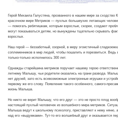
Герой Михаила Галустяна, прозванного в нашем мире за сходство 
красочном мире Метриков — пухлых большеухих летающих человеч
— помогать ребятишкам, которым взрослые, скорее, создают проб
могут показываться детям, но вынуждены тщательно скрывать фак
взрослых.
Наш герой — беззаботный, озорной, в меру эгоистичный сладкоежк
соплеменников в мир людей, чтобы пошалить и порезвиться. Ведь
только-только исполнилось 300 лет.
Однажды старейшина метриков поручает нашему герою ответствен
летнему Малышу, чьи родители оказались на грани развода. Малыш
нет друзей, зато есть всевозможные электронные игрушки и устро
первому же его слову. Появление такого особенного, самого-преса
жизнь Малыша.
Но никто не верит Малышу, что его друг — это не просто плод вооб
настоящий пухлый человечек из волшебного мира метриков. Ситуац
Малыша ведут к школьному психологу, приставляют к нему няню, 
над его «выдумками». Тут-то его волшебный друг и оказывается п