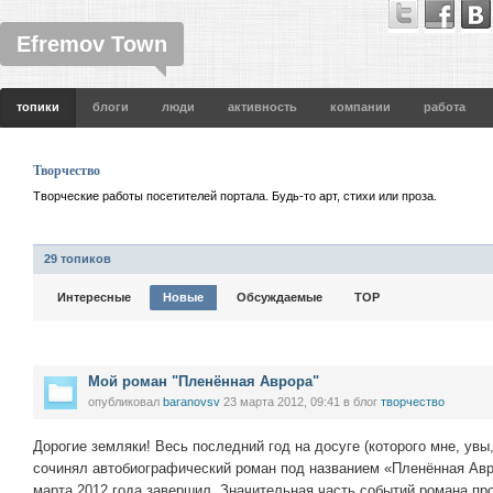
Efremov Town
топики
блоги
люди
активность
компании
работа
Творчество
Творческие работы посетителей портала. Будь-то арт, стихи или проза.
29 топиков
Интересные
Новые
Обсуждаемые
TOP
Мой роман "Пленённая Аврора"
опубликовал
baranovsv
23 марта 2012, 09:41
в блог
творчество
Дорогие земляки! Весь последний год на досуге (которого мне, увы
сочинял автобиографический роман под названием «Пленённая Авро
марта 2012 года завершил. Значительная часть событий романа пр