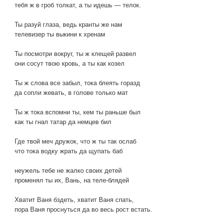
тебя ж в гроб толкат, а ты идешь — телок.
Ты разуй глаза, ведь кранты же нам
телевизер ты выкини к хренам
Ты посмотри вокруг, ты ж клещей развел
они сосут твою кровь, а ты как козел
Ты ж слова все забыл, тока блеять горазд
да сопли жевать, в голове только мат
Ты ж тока вспомни ты, кем ты раньше был
как ты гнал татар да немцев бил
Где твой меч дружок, что ж ты так ослаб
что тока водку жрать да щупать баб
неужель тебе не жалко своих детей
променял ты их, Вань, на теле-блядей
Хватит Ваня бздеть, хватит Ваня спать,
пора Ваня проснуться да во весь рост встать.