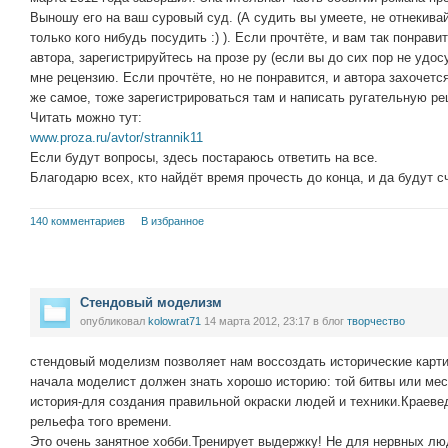
Выношу его на ваш суровый суд. (А судить вы умеете, не отнекивай
только кого нибудь посудить :) ). Если прочтёте, и вам так понрави
автора, зарегистрируйтесь на прозе ру (если вы до сих пор не удо
мне рецензию. Если прочтёте, но не понравится, и автора захочетс
же самое, тоже зарегистрироваться там и написать ругательную ре
Читать можно тут:
www.proza.ru/avtor/strannik11
Если будут вопросы, здесь постараюсь ответить на все.
Благодарю всех, кто найдёт время прочесть до конца, и да будут 
140 комментариев
В избранное
Стендовый моделизм
опубликовал
kolowrat71
14 марта 2012, 23:17
в блог
творчество
стендовый моделизм позволяет нам воссоздать исторические карти
начала моделист должен знать хорошо историю: той битвы или мес
история-для создания правильной окраски людей и техники.Краев
рельефа того времени.
Это очень занятное хобби.Тренирует выдержку! Не для нервных лю