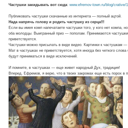
Частушки закидывать вот сюда
:
www.efremov-town.ru/blog/crative/
Публиковать частушки скачанные из интернета — полный ацтой.
Нада напрячь голову и родить частушку из серца!!!
Если вы имея комп напечатаете частушки того, у кого нет компа, н
оба молодцы. Выигранный приз — пополам. Принимаются частушки 
приветствуется.
Частушки можно присылать в виде видео. Картинки к частушкам — 
Мат в частушках не приветствуется, хотя иногда без четкого слова
будут приниматься в виде исключений.
И помните, в частушках — еще живет народный Дух, традиция!
Вперед, Ефремов, я верю, что в твоих закромах еще есть порох в 