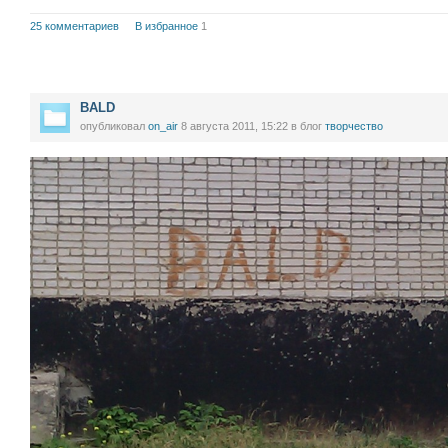
25 комментариев
В избранное
1
BALD
опубликовал
on_air
8 августа 2011, 15:22
в блог
творчество